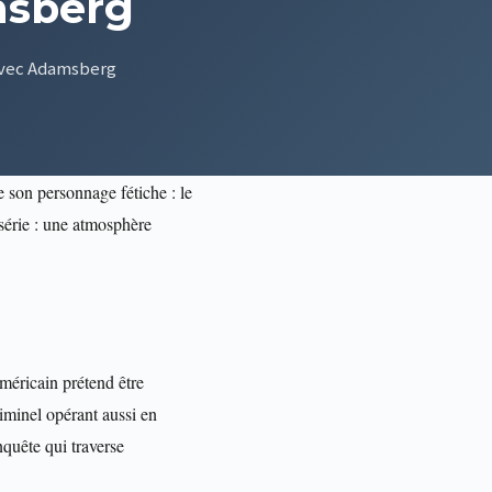
msberg
 avec Adamsberg
e son personnage fétiche : le
série : une atmosphère
méricain prétend être
riminel opérant aussi en
nquête qui traverse