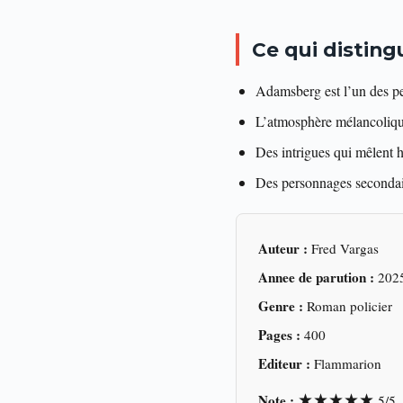
Ce qui distin
Adamsberg est l’un des pe
L’atmosphère mélancoliqu
Des intrigues qui mêlent h
Des personnages secondai
Auteur :
Fred Vargas
Annee de parution :
202
Genre :
Roman policier
Pages :
400
Editeur :
Flammarion
★★★★★
Note :
5/5