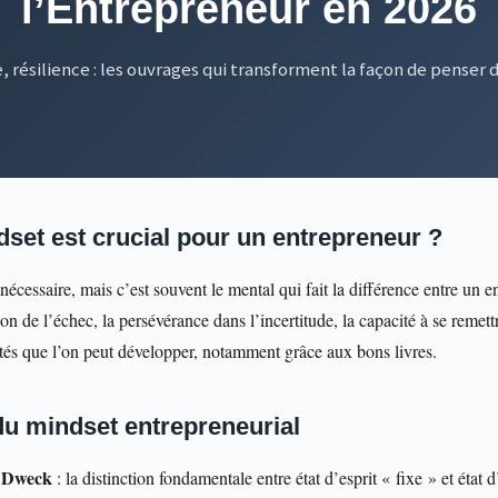
l’Entrepreneur en 2026
e, résilience : les ouvrages qui transforment la façon de penser
set est crucial pour un entrepreneur ?
cessaire, mais c’est souvent le mental qui fait la différence entre un en
n de l’échec, la persévérance dans l’incertitude, la capacité à se remett
tés que l’on peut développer, notamment grâce aux bons livres.
du mindset entrepreneurial
. Dweck
: la distinction fondamentale entre état d’esprit « fixe » et état 