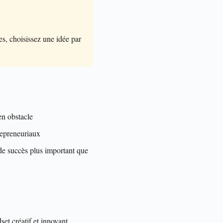
tes, choisissez une idée par
en obstacle
repreneuriaux
de succès plus important que
t créatif et innovant